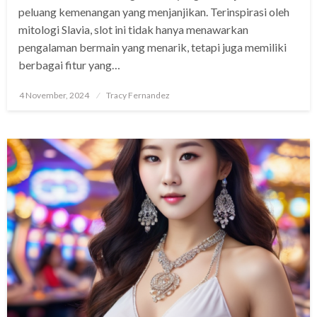
peluang kemenangan yang menjanjikan. Terinspirasi oleh
mitologi Slavia, slot ini tidak hanya menawarkan
pengalaman bermain yang menarik, tetapi juga memiliki
berbagai fitur yang…
Posted
4 November, 2024
Tracy Fernandez
on