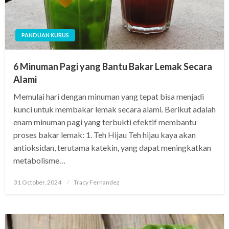
PANDUAN KURUS
6 Minuman Pagi yang Bantu Bakar Lemak Secara
Alami
Memulai hari dengan minuman yang tepat bisa menjadi
kunci untuk membakar lemak secara alami. Berikut adalah
enam minuman pagi yang terbukti efektif membantu
proses bakar lemak: 1. Teh Hijau Teh hijau kaya akan
antioksidan, terutama katekin, yang dapat meningkatkan
metabolisme…
Posted
31 October, 2024
Tracy Fernandez
on