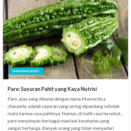
MAKANAN SEHAT
Pare: Sayuran Pahit yang Kaya Nutrisi
Pare, atau yang dikenal dengan nama Momordica
charantia, adalah sayuran yang sering dipandang sebelah
mata karena rasa pahitnya. Namun, di balik rasa tersebut,
pare menyimpan berbagai manfaat kesehatan yang
sangat berharga. Banyak orang yang tidak menyadari