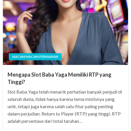
MACAM MACAM PERMAINAN
Mengapa Slot Baba Yaga Memiliki RTP yang
Tinggi?
Slot Baba Yaga telah menarik perhatian banyak penjudi di
seluruh dunia, tidak hanya karena tema mistisnya yang
unik, tetapi juga karena salah satu fitur paling penting
dalam perjudian: Return to Player (RTP) yang tinggi. RTP
adalah persentase dari total taruhan…