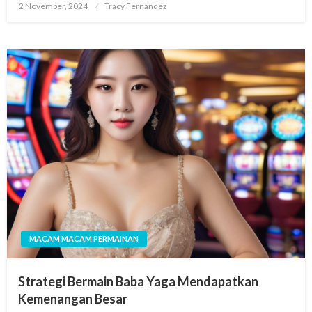
Posted
2 November, 2024
Tracy Fernandez
on
MACAM MACAM PERMAINAN
Strategi Bermain Baba Yaga Mendapatkan
Kemenangan Besar