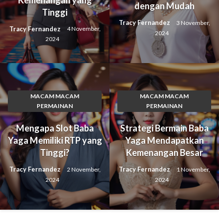
dengan Mudah
Tinggi
Tracy Fernandez
3 November,
Tracy Fernandez
4 November,
2024
2024
MACAM MACAM
MACAM MACAM
PERMAINAN
PERMAINAN
Mengapa Slot Baba
Strategi Bermain Baba
Yaga Memiliki RTP yang
Yaga Mendapatkan
Tinggi?
Kemenangan Besar
Tracy Fernandez
Tracy Fernandez
2 November,
1 November,
2024
2024