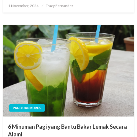
Posted
1 November, 2024
Tracy Fernandez
on
PANDUAN KURUS
6 Minuman Pagi yang Bantu Bakar Lemak Secara
Alami