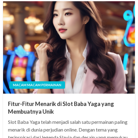
MACAM MACAM PERMAINAN
Fitur-Fitur Menarik di Slot Baba Yaga yang
Membuatnya Unik
Slot Baba Yaga telah menjadi salah satu permainan paling
menarik di dunia perjudian online. Dengan tema yang
terinspirasi dari legenda Slavia dan desain yang memukau,