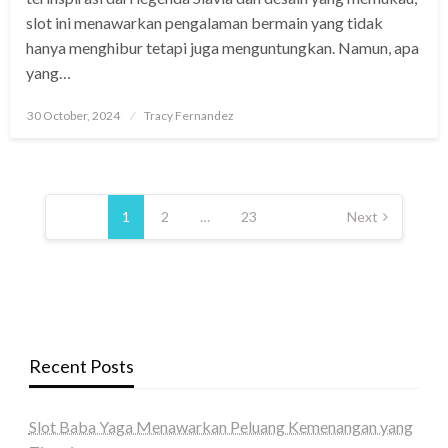
slot ini menawarkan pengalaman bermain yang tidak
hanya menghibur tetapi juga menguntungkan. Namun, apa
yang…
Posted
30 October, 2024
Tracy Fernandez
on
Posts
pagination
1
2
…
23
Next
Recent Posts
Slot Baba Yaga Menawarkan Peluang Kemenangan yang