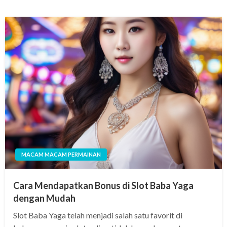
MACAM MACAM PERMAINAN
Cara Mendapatkan Bonus di Slot Baba Yaga
dengan Mudah
Slot Baba Yaga telah menjadi salah satu favorit di