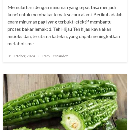
Memulai hari dengan minuman yang tepat bisa menjadi
kunci untuk membakar lemak secara alami. Berikut adalah
enam minuman pagi yang terbukti efektif membantu
proses bakar lemak: 1. Teh Hijau Teh hijau kaya akan
antioksidan, terutama katekin, yang dapat meningkatkan
metabolisme…
Posted
31 October, 2024
Tracy Fernandez
on