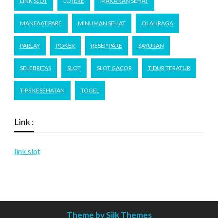
LINK SLOT
LOTERE
MAKANAN SEHAT
MANFAAT PARE
MINUMAN SEHAT
OLAHRAGA
PARLAY
POKER
RESEP PARE
SAYURAN
SELEBRITAS
SLOT
SLOT GACOR
TIDUR TERATUR
TIPS KESEHATAN
TOGEL
Link :
link slot
Theme by Silk Themes