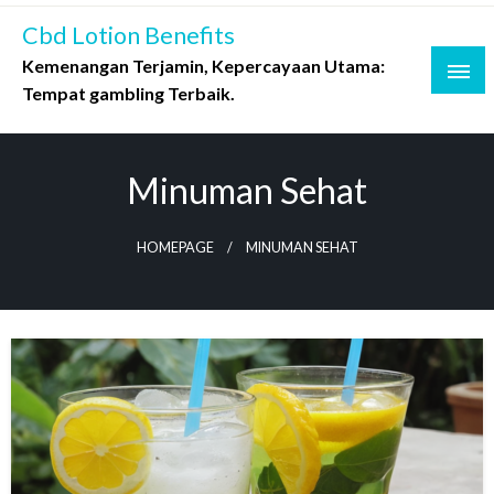
Skip
Cbd Lotion Benefits
to
Kemenangan Terjamin, Kepercayaan Utama:
content
Tempat gambling Terbaik.
Minuman Sehat
HOMEPAGE
MINUMAN SEHAT