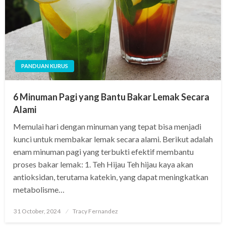
PANDUAN KURUS
6 Minuman Pagi yang Bantu Bakar Lemak Secara
Alami
Memulai hari dengan minuman yang tepat bisa menjadi
kunci untuk membakar lemak secara alami. Berikut adalah
enam minuman pagi yang terbukti efektif membantu
proses bakar lemak: 1. Teh Hijau Teh hijau kaya akan
antioksidan, terutama katekin, yang dapat meningkatkan
metabolisme…
Posted
31 October, 2024
Tracy Fernandez
on