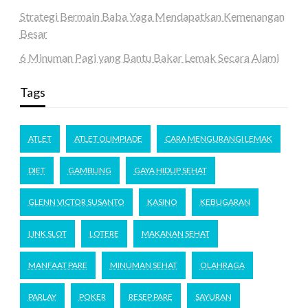
Strategi Bermain Baba Yaga Mendapatkan Kemenangan
Besar
6 Minuman Pagi yang Bantu Bakar Lemak Secara Alami
Tags
ATLET
ATLET OLIMPIADE
CARA MENGURANGI LEMAK
DIET
GAMBLING
GAYA HIDUP SEHAT
GLENN VICTOR SUSANTO
KASINO
KEBUGARAN
LINK SLOT
LOTERE
MAKANAN SEHAT
MANFAAT PARE
MINUMAN SEHAT
OLAHRAGA
PARLAY
POKER
RESEP PARE
SAYURAN