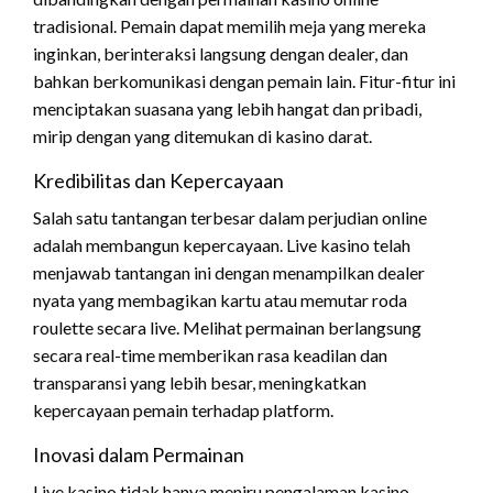
tradisional. Pemain dapat memilih meja yang mereka
inginkan, berinteraksi langsung dengan dealer, dan
bahkan berkomunikasi dengan pemain lain. Fitur-fitur ini
menciptakan suasana yang lebih hangat dan pribadi,
mirip dengan yang ditemukan di kasino darat.
Kredibilitas dan Kepercayaan
Salah satu tantangan terbesar dalam perjudian online
adalah membangun kepercayaan. Live kasino telah
menjawab tantangan ini dengan menampilkan dealer
nyata yang membagikan kartu atau memutar roda
roulette secara live. Melihat permainan berlangsung
secara real-time memberikan rasa keadilan dan
transparansi yang lebih besar, meningkatkan
kepercayaan pemain terhadap platform.
Inovasi dalam Permainan
Live kasino tidak hanya meniru pengalaman kasino