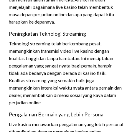
menjelajahi bagaimana live kasino telah membentuk
masa depan perjudian online dan apa yang dapat kita
harapkan ke depannya.
Peningkatan Teknologi Streaming
Teknologi streaming telah berkembang pesat,
memungkinkan transmisi video live kasino dengan
kualitas tinggi dan tanpa hambatan. Ini menciptakan
pengalaman yang sangat nyata bagi pemain, hampir
tidak ada bedanya dengan berada di kasino fisik.
Kualitas streaming yang semakin baik juga
memungkinkan interaksi waktu nyata antara pemain dan
dealer, menambahkan dimensi sosial yang kaya dalam
perjudian online.
Pengalaman Bermain yang Lebih Personal
Live kasino menawarkan pengalaman yang lebih personal
dibandingkan dengan permainan kasino online