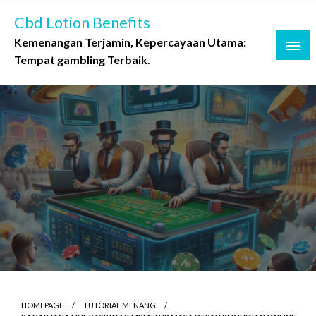
Skip
Cbd Lotion Benefits
to
Kemenangan Terjamin, Kepercayaan Utama:
content
Tempat gambling Terbaik.
HOMEPAGE
TUTORIAL MENANG