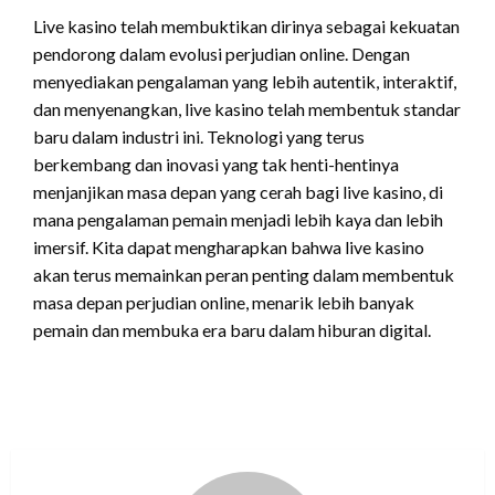
Live kasino telah membuktikan dirinya sebagai kekuatan
pendorong dalam evolusi perjudian online. Dengan
menyediakan pengalaman yang lebih autentik, interaktif,
dan menyenangkan, live kasino telah membentuk standar
baru dalam industri ini. Teknologi yang terus
berkembang dan inovasi yang tak henti-hentinya
menjanjikan masa depan yang cerah bagi live kasino, di
mana pengalaman pemain menjadi lebih kaya dan lebih
imersif. Kita dapat mengharapkan bahwa live kasino
akan terus memainkan peran penting dalam membentuk
masa depan perjudian online, menarik lebih banyak
pemain dan membuka era baru dalam hiburan digital.