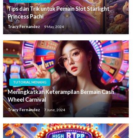
Tips dan Trik untuk Pemain Slot Starlight
Princess Pachi
Tracy Fernandez
9 May, 2024
TUTORIAL MENANG
Meningkatkan Keterampilan Bermain Cash
Wheel Carnival
Tracy Fernandez
7 June, 2024