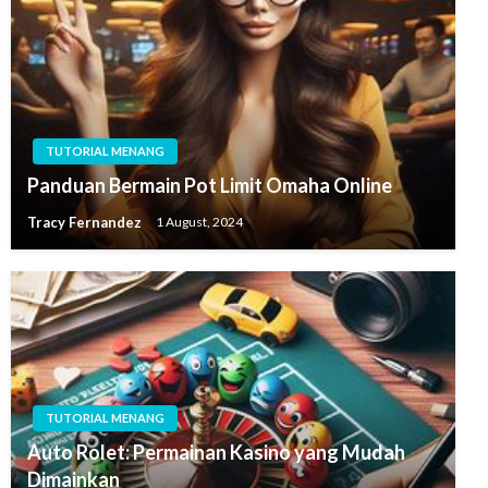
TUTORIAL MENANG
Panduan Bermain Pot Limit Omaha Online
Tracy Fernandez
1 August, 2024
TUTORIAL MENANG
Auto Rolet: Permainan Kasino yang Mudah
Dimainkan