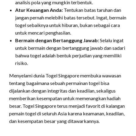
analisis pola yang mungkin terbentuk.
Atur Keuangan Anda:
Tentukan batas taruhan dan
jangan pernah melebihi batas tersebut. Ingat, bermain
togel sebaiknya untuk hiburan, bukan sebagai cara
untuk mencari penghasilan.
Bermain dengan Bertanggung Jawab:
Selalu ingat
untuk bermain dengan bertanggung jawab dan sadari
bahwa togel adalah bentuk perjudian yang memiliki
risiko.
Menyelami dunia Togel Singapore membuka wawasan
tentang bagaimana sebuah permainan togel bisa
dijalankan dengan integritas dan keadilan, sekaligus
memberikan kesempatan untuk memenangkan hadiah
besar. Togel Singapore terus menjadi favorit di kalangan
pemain togel di seluruh Asia karena keamanan, keadilan,
dan kesempatan besar yang ditawarkannya.