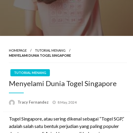
HOMEPAGE
TUTORIAL MENANG
MENYELAMI DUNIA TOGEL SINGAPORE
TUTORIAL MENANG
Menyelami Dunia Togel Singapore
Posted
Tracy Fernandez
8 May, 2024
on
Togel Singapore, atau sering dikenal sebagai “Togel SGP,”
adalah salah satu bentuk perjudian yang paling populer