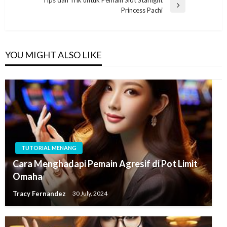
navigation
Post
Next
Princess Pachi
Post
YOU MIGHT ALSO LIKE
TUTORIAL MENANG
Cara Menghadapi Pemain Agresif di Pot Limit
Omaha
Tracy Fernandez
30 July, 2024