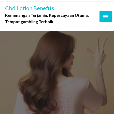
Skip
Cbd Lotion Benefits
to
Kemenangan Terjamin, Kepercayaan Utama:
content
Tempat gambling Terbaik.