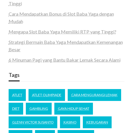
Tinggi
Cara Mendapatkan Bonus di Slot Baba Yaga dengan
Mudah
Mengapa Slot Baba Yaga Memiliki RTP yang Tinggi?
Strategi Bermain Baba Yaga Mendapatkan Kemenangan
Besar
6 Minuman Pagi yang Bantu Bakar Lemak Secara Alami
Tags
ATLET
ATLET OLIMPIADE
CARA MENGURANGI LEMAK
DIET
GAMBLING
GAYA HIDUP SEHAT
GLENN VICTOR SUSANTO
KASINO
KEBUGARAN