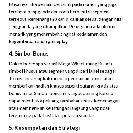
Misalnya, jika pemain bertaruh pada nomor yang juga
terdapat pengganda dan roda berhenti di segmen
tersebut, kemenangan akan dikalikan sesuai dengan nilai
pengganda yang ditampilkan. Pengganda adalah fitur
menarik yang menambah tingkat kedalaman dan
kegembiraan pada gameplay.
4. Simbol Bonus
Dalam beberapa variasi Mega Wheel, mungkin ada
simbol khusus atau segmen yang diberi label sebagai
‘bonus’. Ini seringkali memicu permainan bonus atau
memberikan hadiah khusus seperti putaran gratis atau
bonus tunai. Simbol bonus ini sangat penting karena
dapat membuka peluang tambahan untuk kemenangan
atau memberikan keuntungan langsung yang tidak
tergantung pada hasil dari putaran standar.
5. Kesempatan dan Strategi