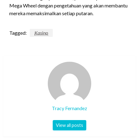
Mega Wheel dengan pengetahuan yang akan membantu
mereka memaksimalkan setiap putaran.
Tagged:
Kasino
Tracy Fernandez
View all posts