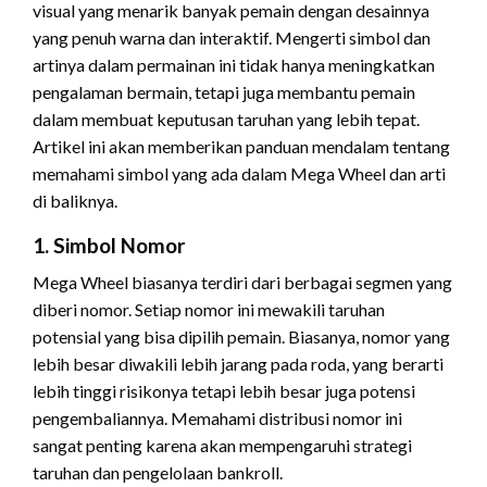
visual yang menarik banyak pemain dengan desainnya
yang penuh warna dan interaktif. Mengerti simbol dan
artinya dalam permainan ini tidak hanya meningkatkan
pengalaman bermain, tetapi juga membantu pemain
dalam membuat keputusan taruhan yang lebih tepat.
Artikel ini akan memberikan panduan mendalam tentang
memahami simbol yang ada dalam Mega Wheel dan arti
di baliknya.
1. Simbol Nomor
Mega Wheel biasanya terdiri dari berbagai segmen yang
diberi nomor. Setiap nomor ini mewakili taruhan
potensial yang bisa dipilih pemain. Biasanya, nomor yang
lebih besar diwakili lebih jarang pada roda, yang berarti
lebih tinggi risikonya tetapi lebih besar juga potensi
pengembaliannya. Memahami distribusi nomor ini
sangat penting karena akan mempengaruhi strategi
taruhan dan pengelolaan bankroll.