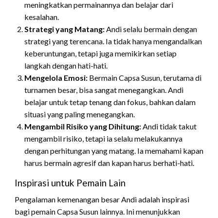
meningkatkan permainannya dan belajar dari
kesalahan.
Strategi yang Matang:
Andi selalu bermain dengan
strategi yang terencana. Ia tidak hanya mengandalkan
keberuntungan, tetapi juga memikirkan setiap
langkah dengan hati-hati.
Mengelola Emosi:
Bermain Capsa Susun, terutama di
turnamen besar, bisa sangat menegangkan. Andi
belajar untuk tetap tenang dan fokus, bahkan dalam
situasi yang paling menegangkan.
Mengambil Risiko yang Dihitung:
Andi tidak takut
mengambil risiko, tetapi ia selalu melakukannya
dengan perhitungan yang matang. Ia memahami kapan
harus bermain agresif dan kapan harus berhati-hati.
Inspirasi untuk Pemain Lain
Pengalaman kemenangan besar Andi adalah inspirasi
bagi pemain Capsa Susun lainnya. Ini menunjukkan