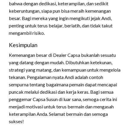
bahwa dengan dedikasi, keterampilan, dan sedikit
keberuntungan, siapa pun bisa meraih kemenangan
besar. Bagi mereka yang ingin mengikuti jejak Andi,
penting untuk terus belajar, berlatih, dan tidak takut
mengambil risiko.
Kesimpulan
Kemenangan besar di Dealer Capsa bukanlah sesuatu
yang datang dengan mudah. Dibutuhkan ketekunan,
strategi yang matang, dan kemampuan untuk mengelola
tekanan. Pengalaman nyata Andi adalah contoh
sempurna tentang bagaimana pemain dapat mencapai
puncak melalui dedikasi dan kerja keras. Bagi semua
penggemar Capsa Susun di luar sana, semoga cerita ini
menjadi motivasi untuk terus bermain dan mengasah
keterampilan Anda. Selamat bermain dan semoga
sukses!