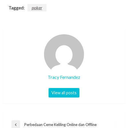
Tagged:
poker
Tracy Fernandez
View all posts
Post
Perbedaan Ceme Keliling Online dan Offline
Previous