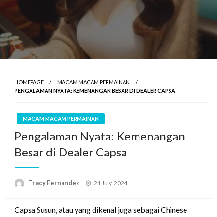
HOMEPAGE
MACAM MACAM PERMAINAN
PENGALAMAN NYATA: KEMENANGAN BESAR DI DEALER CAPSA
MACAM MACAM PERMAINAN
Pengalaman Nyata: Kemenangan
Besar di Dealer Capsa
Posted
Tracy Fernandez
21 July, 2024
on
Capsa Susun, atau yang dikenal juga sebagai Chinese