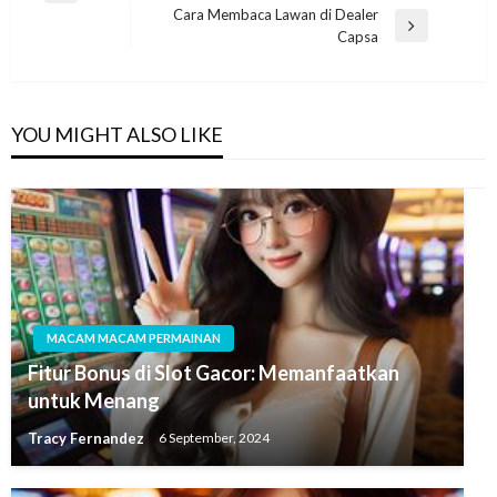
navigation
Cara Membaca Lawan di Dealer
Post
Next
Capsa
Post
YOU MIGHT ALSO LIKE
MACAM MACAM PERMAINAN
Fitur Bonus di Slot Gacor: Memanfaatkan
untuk Menang
Tracy Fernandez
6 September, 2024