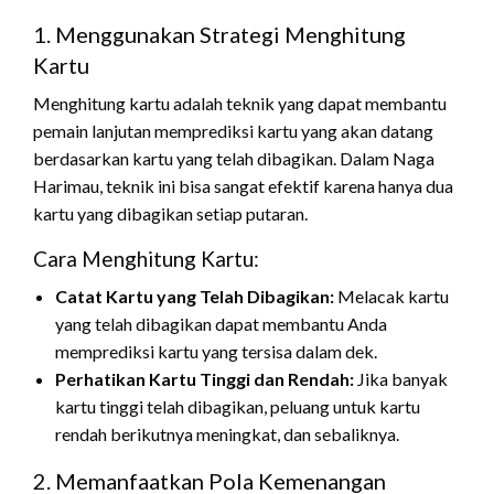
1. Menggunakan Strategi Menghitung
Kartu
Menghitung kartu adalah teknik yang dapat membantu
pemain lanjutan memprediksi kartu yang akan datang
berdasarkan kartu yang telah dibagikan. Dalam Naga
Harimau, teknik ini bisa sangat efektif karena hanya dua
kartu yang dibagikan setiap putaran.
Cara Menghitung Kartu:
Catat Kartu yang Telah Dibagikan:
Melacak kartu
yang telah dibagikan dapat membantu Anda
memprediksi kartu yang tersisa dalam dek.
Perhatikan Kartu Tinggi dan Rendah:
Jika banyak
kartu tinggi telah dibagikan, peluang untuk kartu
rendah berikutnya meningkat, dan sebaliknya.
2. Memanfaatkan Pola Kemenangan