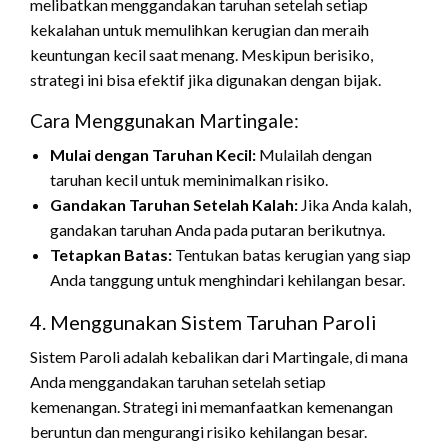
melibatkan menggandakan taruhan setelah setiap
kekalahan untuk memulihkan kerugian dan meraih
keuntungan kecil saat menang. Meskipun berisiko,
strategi ini bisa efektif jika digunakan dengan bijak.
Cara Menggunakan Martingale:
Mulai dengan Taruhan Kecil:
Mulailah dengan
taruhan kecil untuk meminimalkan risiko.
Gandakan Taruhan Setelah Kalah:
Jika Anda kalah,
gandakan taruhan Anda pada putaran berikutnya.
Tetapkan Batas:
Tentukan batas kerugian yang siap
Anda tanggung untuk menghindari kehilangan besar.
4. Menggunakan Sistem Taruhan Paroli
Sistem Paroli adalah kebalikan dari Martingale, di mana
Anda menggandakan taruhan setelah setiap
kemenangan. Strategi ini memanfaatkan kemenangan
beruntun dan mengurangi risiko kehilangan besar.