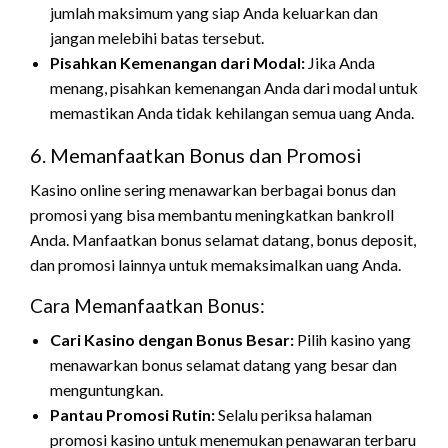
jumlah maksimum yang siap Anda keluarkan dan
jangan melebihi batas tersebut.
Pisahkan Kemenangan dari Modal:
Jika Anda
menang, pisahkan kemenangan Anda dari modal untuk
memastikan Anda tidak kehilangan semua uang Anda.
6. Memanfaatkan Bonus dan Promosi
Kasino online sering menawarkan berbagai bonus dan
promosi yang bisa membantu meningkatkan bankroll
Anda. Manfaatkan bonus selamat datang, bonus deposit,
dan promosi lainnya untuk memaksimalkan uang Anda.
Cara Memanfaatkan Bonus:
Cari Kasino dengan Bonus Besar:
Pilih kasino yang
menawarkan bonus selamat datang yang besar dan
menguntungkan.
Pantau Promosi Rutin:
Selalu periksa halaman
promosi kasino untuk menemukan penawaran terbaru