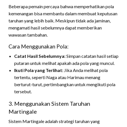
Beberapa pemain percaya bahwa memperhatikan pola
kemenangan bisa membantu dalam membuat keputusan
taruhan yang lebih baik. Meskipun tidak ada jaminan,
mengamati hasil sebelumnya dapat memberikan
wawasan tambahan.
Cara Menggunakan Pola:
Catat Hasil Sebelumnya:
Simpan catatan hasil setiap
putaran untuk melihat apakah ada pola yang muncul.
Ikuti Pola yang Terlihat:
Jika Anda melihat pola
tertentu, seperti Naga atau Harimau menang
berturut-turut, pertimbangkan untuk mengikuti pola
tersebut.
3. Menggunakan Sistem Taruhan
Martingale
Sistem Martingale adalah strategi taruhan yang