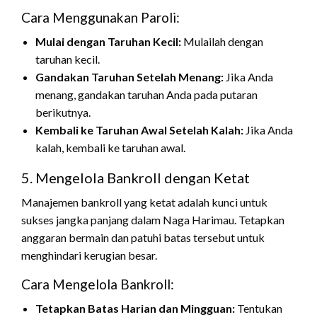
Cara Menggunakan Paroli:
Mulai dengan Taruhan Kecil:
Mulailah dengan
taruhan kecil.
Gandakan Taruhan Setelah Menang:
Jika Anda
menang, gandakan taruhan Anda pada putaran
berikutnya.
Kembali ke Taruhan Awal Setelah Kalah:
Jika Anda
kalah, kembali ke taruhan awal.
5. Mengelola Bankroll dengan Ketat
Manajemen bankroll yang ketat adalah kunci untuk
sukses jangka panjang dalam Naga Harimau. Tetapkan
anggaran bermain dan patuhi batas tersebut untuk
menghindari kerugian besar.
Cara Mengelola Bankroll:
Tetapkan Batas Harian dan Mingguan:
Tentukan