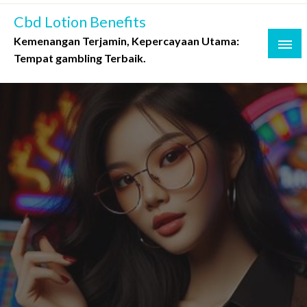
Skip
Cbd Lotion Benefits
to
Kemenangan Terjamin, Kepercayaan Utama:
content
Tempat gambling Terbaik.