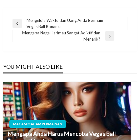
Post
Mengelola Waktu dan Uang Anda Bermain
Previous
Vegas Ball Bonanza
navigation
Post
Mengapa Naga Harimau Sangat Adiktif dan
Next
Menarik?
Post
YOU MIGHT ALSO LIKE
MACAM MACAM PERMAINAN
Mengapa Anda Harus Mencoba Vegas Ball