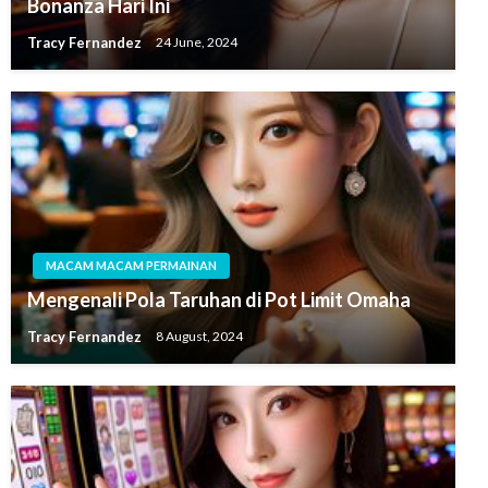
Bonanza Hari Ini
Tracy Fernandez
24 June, 2024
MACAM MACAM PERMAINAN
Mengenali Pola Taruhan di Pot Limit Omaha
Tracy Fernandez
8 August, 2024