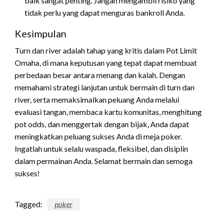
baik sangat penting. Jangan mengambil risiko yang
tidak perlu yang dapat menguras bankroll Anda.
Kesimpulan
Turn dan river adalah tahap yang kritis dalam Pot Limit
Omaha, di mana keputusan yang tepat dapat membuat
perbedaan besar antara menang dan kalah. Dengan
memahami strategi lanjutan untuk bermain di turn dan
river, serta memaksimalkan peluang Anda melalui
evaluasi tangan, membaca kartu komunitas, menghitung
pot odds, dan menggertak dengan bijak, Anda dapat
meningkatkan peluang sukses Anda di meja poker.
Ingatlah untuk selalu waspada, fleksibel, dan disiplin
dalam permainan Anda. Selamat bermain dan semoga
sukses!
Tagged:
poker