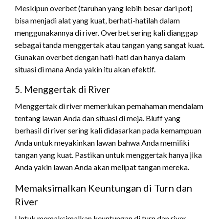
Meskipun overbet (taruhan yang lebih besar dari pot)
bisa menjadi alat yang kuat, berhati-hatilah dalam
menggunakannya di river. Overbet sering kali dianggap
sebagai tanda menggertak atau tangan yang sangat kuat.
Gunakan overbet dengan hati-hati dan hanya dalam
situasi di mana Anda yakin itu akan efektif.
5. Menggertak di River
Menggertak di river memerlukan pemahaman mendalam
tentang lawan Anda dan situasi di meja. Bluff yang
berhasil di river sering kali didasarkan pada kemampuan
Anda untuk meyakinkan lawan bahwa Anda memiliki
tangan yang kuat. Pastikan untuk menggertak hanya jika
Anda yakin lawan Anda akan melipat tangan mereka.
Memaksimalkan Keuntungan di Turn dan
River
Untuk memaksimalkan keuntungan di turn dan river,