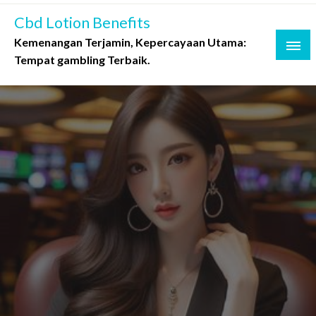
Skip
Cbd Lotion Benefits
to
Kemenangan Terjamin, Kepercayaan Utama:
content
Tempat gambling Terbaik.